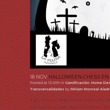
18 NOV
HALLOWEEN CHESS EN 
Posted at 13:30h
in
Gamificación
,
Home Des
Transversalidades
by
Miriam Monreal Alad
Ángel y Dori, Dori y Ángel son dos apasionados del
organizadores de Halloween Chess. Viven en La Fe