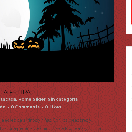
LA FELIPA
tacada
,
Home Slider
,
Sin categoría
,
rén
0 Comments
0
Likes
 ajedrez para niños y niñas. Son los creadores y
lipa, una pedanía de Chinchilla de Montearagón. Esta