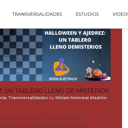
TRANSVERSALIDADES
ESTUDIOS
VIDEO
: UN TABLERO LLENO DE MISTERIOS
ría
,
Transversalidades
by
Miriam Monreal Aladrén
s_full_screen_section="no" type="full_width"
_image_as_pattern="without_pattern"][vc_column]