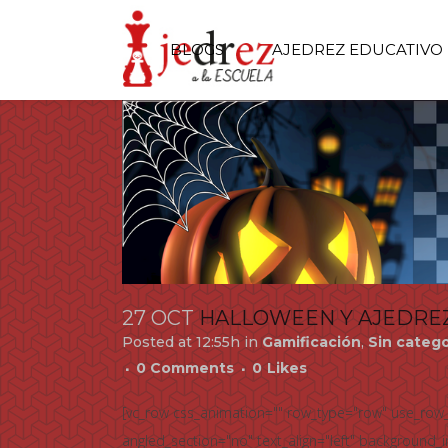
BLOGS
AJEDREZ EDUCATIVO
27 OCT
HALLOWEEN Y AJEDREZ
Posted at 12:55h
in
Gamificación
,
Sin catego
0 Comments
0
Likes
[vc_row css_animation="" row_type="row" use_row_a
angled_section="no" text_align="left" background