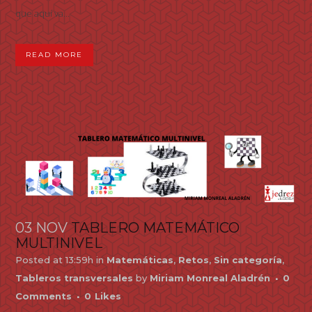
que aquí va...
READ MORE
03 NOV
TABLERO MATEMÁTICO
MULTINIVEL
Posted at 13:59h
in
Matemáticas
,
Retos
,
Sin categoría
,
Tableros transversales
by
Miriam Monreal Aladrén
0
Comments
0
Likes