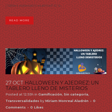
¿Tablero matemático multinivel? Si, si...
READ MORE
27 OCT
HALLOWEEN Y AJEDREZ: UN
TABLERO LLENO DE MISTERIOS
Posted at 12:55h
in
Gamificación
,
Sin categoría
,
Transversalidades
by
Miriam Monreal Aladrén
0
Comments
0
Likes