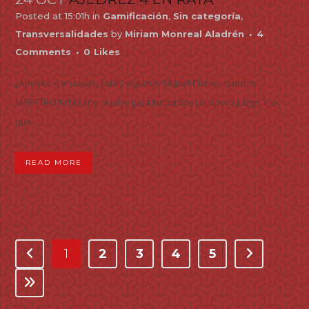
Posted at 15:01h
in
Gamificación
,
Sin categoría
,
Transversalidades
by
Miriam Monreal Aladrén
4
Comments
0
Likes
¿Ajedrez 4 en raya? ¿Estáis seguros? Miguel Planas, nuestro
MAESTRO Bilbilitano, vuelve para lanzarnos un nuevo juego. Y es
que ...
READ MORE
1
2
3
4
5