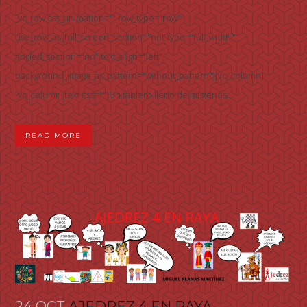
[vc_row css_animation="" row_type="row"
use_row_as_full_screen_section="no" type="full_width"
angled_section="no" text_align="left"
background_image_as_pattern="without_pattern"][vc_column]
[vc_column_text css=""]Un tablero lleno de misterios...
READ MORE
24 OCT
AJEDREZ 4 EN RAYA