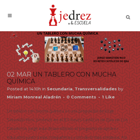
02 MAR
UN TABLERO CON MUCHA
QUÍMICA
Posted at 14:10h
in
Secundaria
,
Transversalidades
by
Miriam Monreal Aladrén
0 Comments
1
Like
Un tablero con mucha química es una propuesta de Jorge
Sebastián Rico, profesor en el IES Reyes Católicos de Ejea de Los
Caballeros. Jorge esta desarrollando el programa de ajedrez
educativo junto a más compañeros y son de lo más creativos. Así