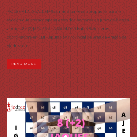
JAQUES A LA IGUALDAD 9 es nuestra novena propuesta para la
sección que nos acompaña estas dos semanas de junio de lunes a
viernes: 8 + (2) JAQUES A LA IGUALDAD Isabel Ballesteros,
coordinadora en CEIP Diputación Provincial de Brea de Aragón de
Ajedrez en...
READ MORE