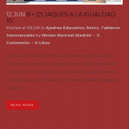
12 JUN
8 + (2) JAQUES A LA IGUALDAD
10
Posted at 09:25h
in
Ajedrez Educativo
,
Retos
,
Tableros
transversales
by
Miriam Monreal Aladrén
0
Comments
0
Likes
JAQUES A LA IGUALDAD 10 es nuestra última propuesta para la
sección que nos ha estado acompañando esta dos semanas de
lunes a viernes: 8 + (2) JAQUES A LA IGUALDAD Isabel Ballesteros,
coordinadora en CEIP Diputación Provincial de Brea de Aragón de
Ajedrez en...
READ MORE