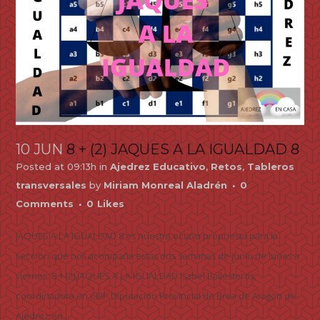
10 JUN
8 + (2) JAQUES A LA IGUALDAD 8
Posted at 09:13h
in
Ajedrez Educativo
,
Retos
,
Tableros
transversales
by
Miriam Monreal Aladrén
0
Comments
0
Likes
JAQUES A LA IGUALDAD 8 es nuestra octava propuesta para la
sección que nos acompaña estas dos semanas de junio de lunes a
viernes: 8 + (2) JAQUES A LA IGUALDAD Isabel Ballesteros,
coordinadora en CEIP Diputación Provincial de Brea de Aragón de
Ajedrez en...