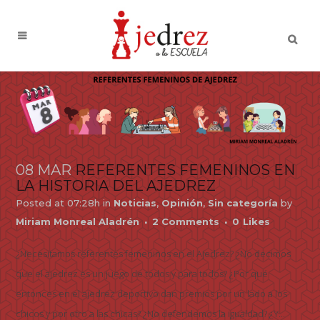
08 MAR
REFERENTES FEMENINOS EN
LA HISTORIA DEL AJEDREZ
Posted at 07:28h
in
Noticias
,
Opinión
,
Sin categoría
by
Miriam Monreal Aladrén
2 Comments
0
Likes
¿Necesitamos referentes femeninos en el Ajedrez? ¿No decimos
que el ajedrez es un juego de todos y para todos? ¿Por qué
entonces en el ajedrez deportivo dan premios por un lado a los
chicos y por otro a las chicas? ¿No defendemos la igualdad? ¿Y...