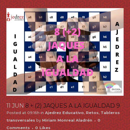
11 JUN
8 + (2) JAQUES A LA IGUALDAD 9
Posted at 09:16h
in
Ajedrez Educativo
,
Retos
,
Tableros
transversales
by
Miriam Monreal Aladrén
0
Comments
0
Likes