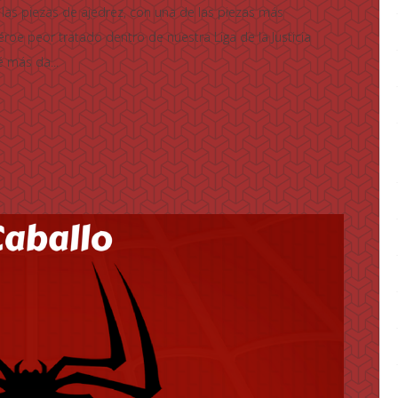
las piezas de ajedrez, con una de las piezas más
roe peor tratado dentro de nuestra Liga de la Justicia
é más da...