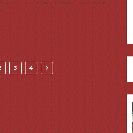
l más difícil para los niños. Todos o casi todos los niños
...
2
3
4