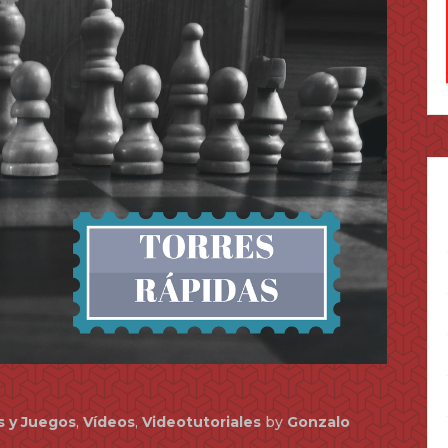
s y Juegos
,
Vídeos
,
Videotutoriales
by
Gonzalo