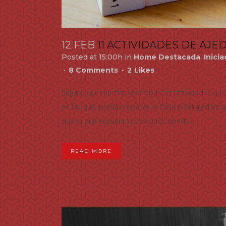
12 FEB
11 ACTIVIDADES DE AJE
Posted at 15:00h
in
Home Destacada
,
Inicia
8 Comments
2
Likes
Seguro que muchas veces buscas actividades que 
en las que puedas repasar lo básico del ajedrez
que lo que encuentro son sitios donde...
READ MORE