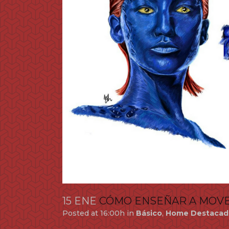
15 ENE
CÓMO ENSEÑAR A MOVE
Posted at 16:00h
in
Básico
,
Home Destacad