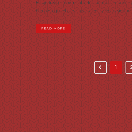
En ajedrez, el movimiento del caballo siempre es e
han oído que el caballo salta en L y cosas similares
READ MORE
1