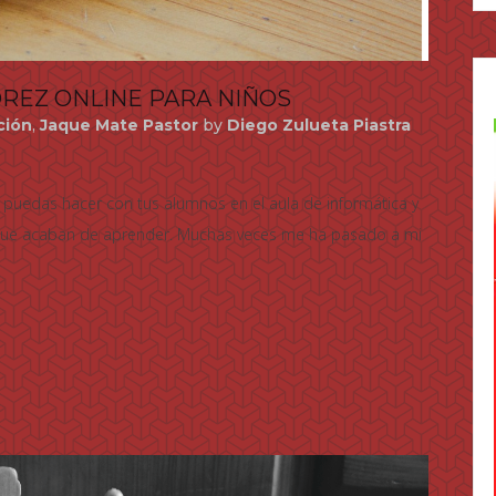
DREZ ONLINE PARA NIÑOS
ción
,
Jaque Mate Pastor
by
Diego Zulueta Piastra
puedas hacer con tus alumnos en el aula de informática y
 que acaban de aprender. Muchas veces me ha pasado a mi