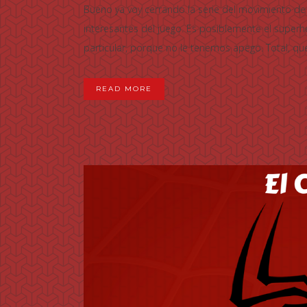
Bueno ya voy cerrando la serie del movimiento de 
interesantes del juego. Es posiblemente el superhé
particular, porque no le tenemos apego. Total, qu
READ MORE