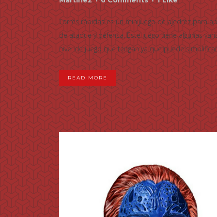
Torres rápidas es un minijuego de ajedrez para ap
de ataque y defensa. Este juego tiene algunas var
nivel de juego que tengan ya que puede simplificar.
READ MORE