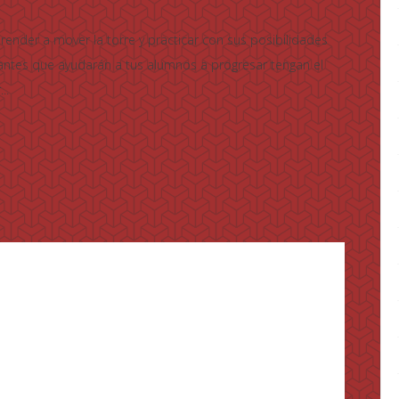
render a mover la torre y practicar con sus posibilidades
iantes que ayudarán a tus alumnos a progresar tengan el
..