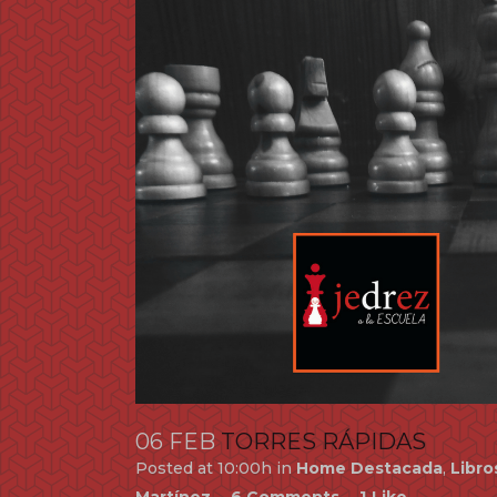
06 FEB
TORRES RÁPIDAS
Posted at 10:00h
in
Home Destacada
,
Libro
Martínez
6 Comments
1
Like