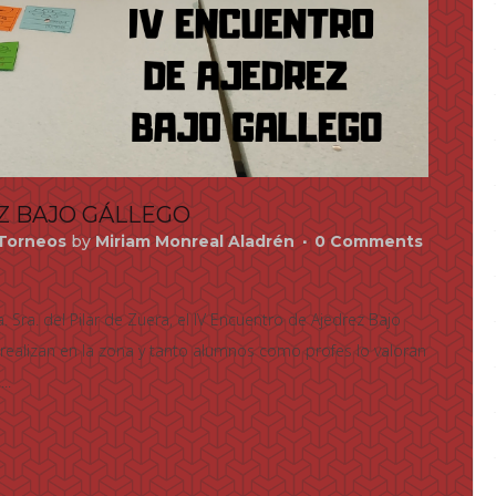
Z BAJO GÁLLEGO
Torneos
by
Miriam Monreal Aladrén
0 Comments
. Sra. del Pilar de Zuera, el IV Encuentro de Ajedrez Bajo
 realizan en la zona y tanto alumnos como profes lo valoran
..