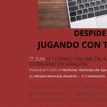
17 JUN
III TORNEO ONLINE DE 
GOBIERNO DE ARAGÓN
Posted at 11:20h
in
Noticias
,
Noticias de Aj
by
Miriam Monreal Aladrén
2 Comments
El pasado miércoles, 15 de junio, celebramo el fi
AJEDREZ EN LA ESCUELA DEL GOBIERNO DE ARAGÓN.
ha ayudado a mejorar la organización y participaci