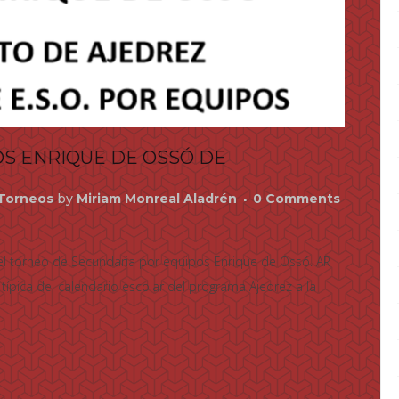
OS ENRIQUE DE OSSÓ DE
Torneos
by
Miriam Monreal Aladrén
0 Comments
del torneo de Secundaria por equipos Enrique de Ossó. AR
 típica del calendario escolar del programa Ajedrez a la