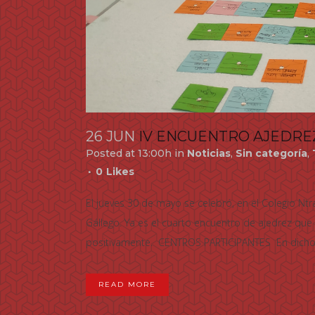
26 JUN
IV ENCUENTRO AJEDRE
Posted at 13:00h
in
Noticias
,
Sin categoría
,
0
Likes
El jueves 30 de mayo se celebró, en el Colegio Ntra
Gállego. Ya es el cuarto encuentro de ajedrez que
positivamente. CENTROS PARTICIPANTES En dicho.
READ MORE