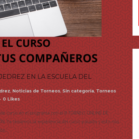
AJEDREZ EN LA ESCUELA DEL
edrez
,
Noticias de Torneos
,
Sin categoría
,
Torneos
0
Likes
n de curso en el programa con el III TORNEO ONLINE DE
 Ya teníamos la experiencia del curso pasado y esto nos
ón...