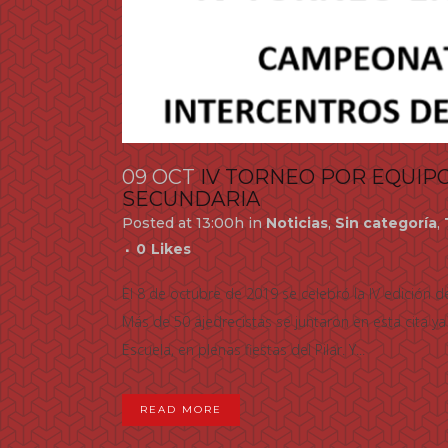
09 OCT
IV TORNEO POR EQUIP
SECUNDARIA
Posted at 13:00h
in
Noticias
,
Sin categoría
,
0
Likes
El 8 de octubre de 2019 se celebró la IV edición 
Más de 50 ajedrecistas se juntaron en esta cita ya
Escuela, en plenas fiestas del Pilar. Y...
READ MORE