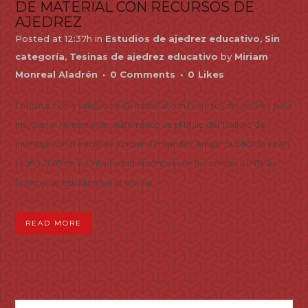
DE MATERIAL CON RECURSOS DE
AJEDREZ
Posted at 12:37h
in
Estudios de ajedrez educativo
,
Sin
categoría
,
Tesinas de ajedrez educativo
by
Miriam
Monreal Aladrén
0 Comments
0
Likes
Construcción y validación de material con recursos de ajedrez para
mejorar el rendimiento matemático es el título del Trabajo de
Investigación (Tesina) de Joaquín Fernández Amigo, publicada ya en
el año 2006 en la Universidad Autónoma de Barcelona (UAB) Su
licencia de estudios fue la semilla...
READ MORE