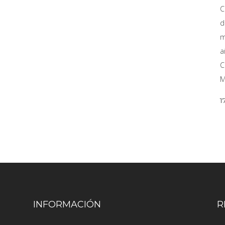
C
d
m
a
C
M
1
INFORMACIÓN
R