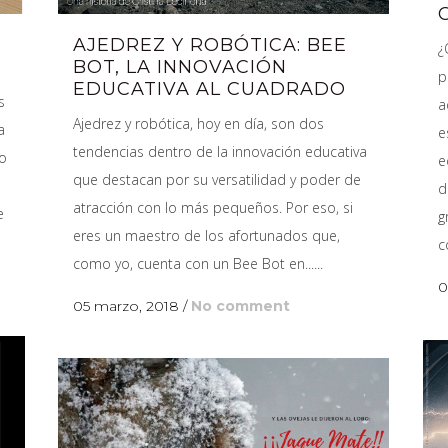
Z
AJEDREZ Y ROBÓTICA: BEE
¿
BOT, LA INNOVACIÓN
p
EDUCATIVA AL CUADRADO
s
a
Ajedrez y robótica, hoy en día, son dos
a
e
tendencias dentro de la innovación educativa
lo
e
que destacan por su versatilidad y poder de
d
atracción con lo más pequeños. Por eso, si
e
g
eres un maestro de los afortunados que,
co
como yo, cuenta con un Bee Bot en......
0
05 marzo, 2018
/
No comment