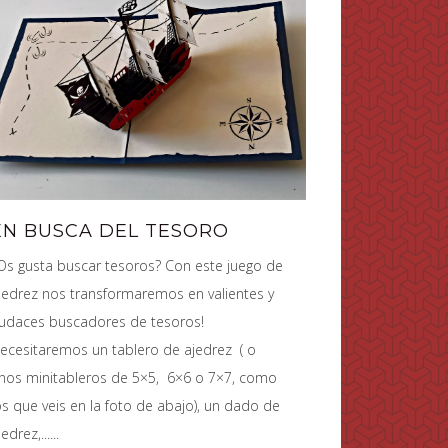
EN BUSCA DEL TESORO
Os gusta buscar tesoros? Con este juego de
jedrez nos transformaremos en valientes y
udaces buscadores de tesoros!
ecesitaremos un tablero de ajedrez ( o
nos minitableros de 5×5, 6×6 o 7×7, como
os que veis en la foto de abajo), un dado de
edrez,......