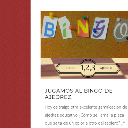
JUGAMOS AL BINGO DE
AJEDREZ.
Hoy os traigo otra excelente gamificación de
ajedrez educativo ¿Cómo se llama la pieza
que salta de un color a otro del tablero? ¿Y