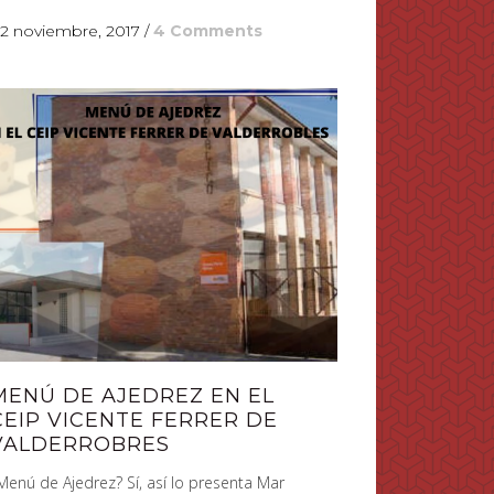
2 noviembre, 2017
/
4 Comments
MENÚ DE AJEDREZ EN EL
CEIP VICENTE FERRER DE
VALDERROBRES
Menú de Ajedrez? Sí, así lo presenta Mar