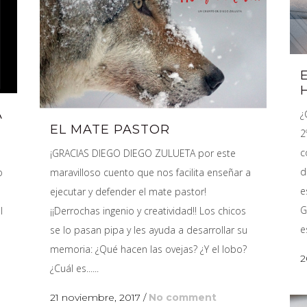
A
¿
EL MATE PASTOR
2
c
¡GRACIAS DIEGO DIEGO ZULUETA por este
d
o
maravilloso cuento que nos facilita enseñar a
e
ejecutar y defender el mate pastor!
G
l
¡¡Derrochas ingenio y creatividad!! Los chicos
e
se lo pasan pipa y les ayuda a desarrollar su
memoria: ¿Qué hacen las ovejas? ¿Y el lobo?
2
¿Cuál es......
21 noviembre, 2017
/
No comment