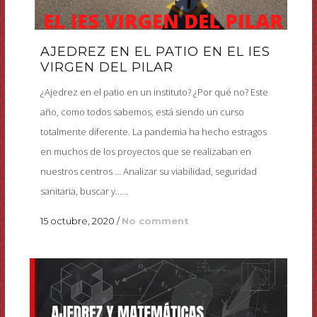
AJEDREZ EN EL PATIO EN EL IES
VIRGEN DEL PILAR
¿Ajedrez en el patio en un instituto? ¿Por qué no? Este
año, como todos sabemos, está siendo un curso
totalmente diferente. La pandemia ha hecho estragos
en muchos de los proyectos que se realizaban en
nuestros centros … Analizar su viabilidad, seguridad
sanitaria, buscar y......
15 octubre, 2020
/
No comment