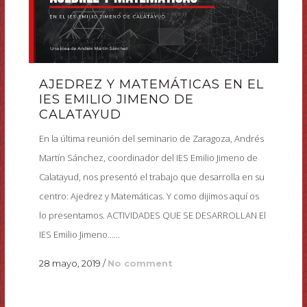
AJEDREZ Y MATEMÁTICAS EN EL
IES EMILIO JIMENO DE
CALATAYUD
En la última reunión del seminario de Zaragoza, Andrés
Martín Sánchez, coordinador del IES Emilio Jimeno de
Calatayud, nos presentó el trabajo que desarrolla en su
centro: Ajedrez y Matemáticas. Y como dijimos aquí os
lo presentamos. ACTIVIDADES QUE SE DESARROLLAN El
IES Emilio Jimeno......
28 mayo, 2019
/
No comment