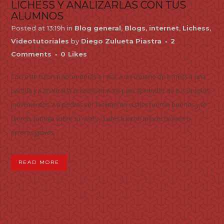
LICHESS Y ANALIZARLAS CON TUS
ALUMNOS
Posted at 13:19h
in
Blog general
,
Blogs
,
internet
,
Lichess
,
Videotutoriales
by
Diego Zulueta Piastra
2
Comments
0
Likes
Con este tutorial aprenderás a retar a un usuario de lichess a una
partida y a analizarla posteriormente para aprender de tus propios
movimientos. Así podrás ver fácilmente cuáles fueron buenos y te
dieron ventaja sobre tu rival y cuales fueron imprecisiones o
errores graves...
READ MORE