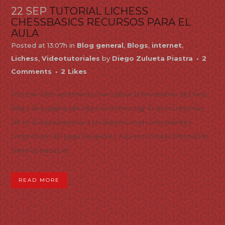
22 SEP
TUTORIAL LICHESS
CHESSBASICS RECURSOS PARA EL
AULA
Posted at 13:07h
in
Blog general
,
Blogs
,
internet
,
Lichess
,
Videotutoriales
by
Diego Zulueta Piastra
2
Comments
2
Likes
Con este vídeo aprenderás cómo utilizar la herramienta de Chess
Basics de la página web https://es.lichess.org/. Es un recurso muy
útil en el aula para iniciar a los alumnos en el conocimiento y
comprensión del juego del ajedrez. Aquí encontrarás información
sobre las piezas, el...
READ MORE