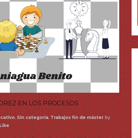
EDREZ EN LOS PROCESOS
cativo
,
Sin categoría
,
Trabajos fin de máster
by
Like