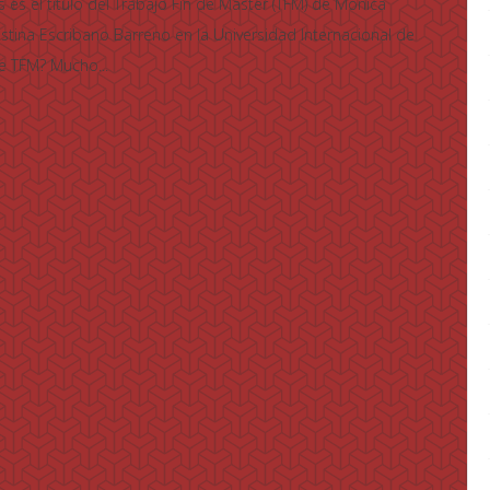
s es el título del Trabajo Fin de Máster (TFM) de Mónica
ristina Escribano Barreno en la Universidad Internacional de
te TFM? Mucho...