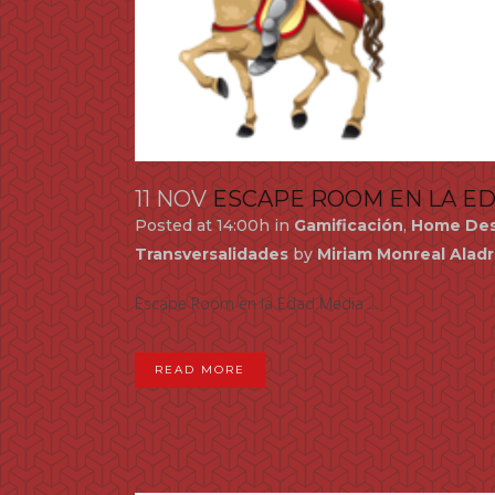
11 NOV
ESCAPE ROOM EN LA E
Posted at 14:00h
in
Gamificación
,
Home Des
Transversalidades
by
Miriam Monreal Alad
Escape Room en la Edad Media ...
READ MORE