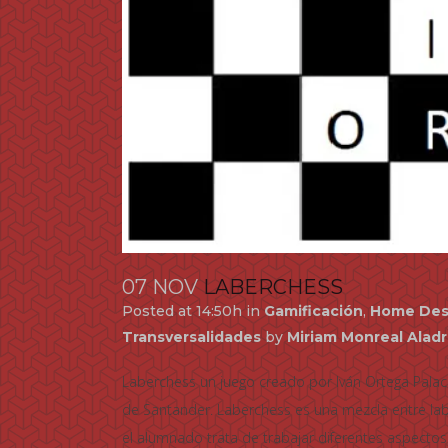
07 NOV
LABERCHESS
Posted at 14:50h
in
Gamificación
,
Home Des
Transversalidades
by
Miriam Monreal Alad
Laberchess un juego creado por Iván Ortega Pala
de Santander. Laberchess es una mezcla entre lab
el alumnado trata de trabajar diferentes aspectos