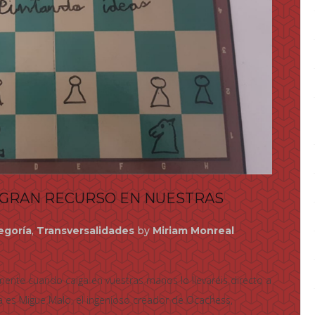
N GRAN RECURSO EN NUESTRAS
egoría
,
Transversalidades
by
Miriam Monreal
mente cuando caiga en vuestras manos lo llevaréis directo a
a es Migue Malo, el ingenioso creador de Ocachess,