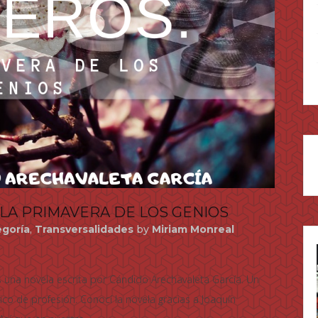
LA PRIMAVERA DE LOS GENIOS
egoría
,
Transversalidades
by
Miriam Monreal
 una novela escrita por Cándido Arechavaleta García. Un
co de profesión. Conocí la novela gracias a Joaquín