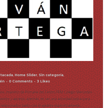
tacada
,
Home Slider
,
Sin categoría
,
rén
0 Comments
3
Likes
cios, maestro de Primaria del Centro FEM Colegio Mercedes
erinto y ajedrez, además de ser una actividad lúdica para
 relacionados tanto con el ajedrez específicamente...