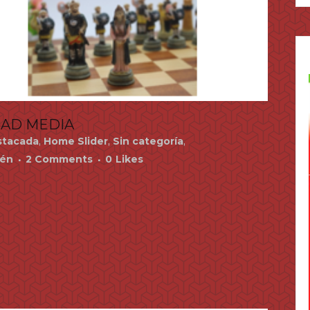
DAD MEDIA
tacada
,
Home Slider
,
Sin categoría
,
rén
2 Comments
0
Likes