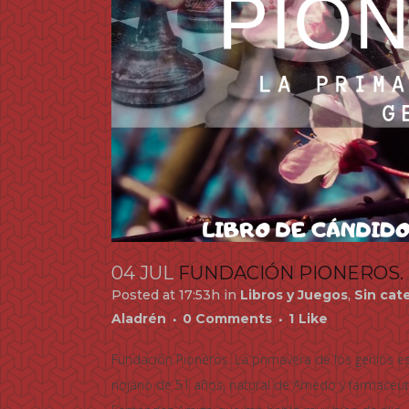
04 JUL
FUNDACIÓN PIONEROS. 
Posted at 17:53h
in
Libros y Juegos
,
Sin cat
Aladrén
0 Comments
1
Like
Fundación Pioneros. La primavera de los genios es
riojano de 51 años, natural de Arnedo y farmacéuti