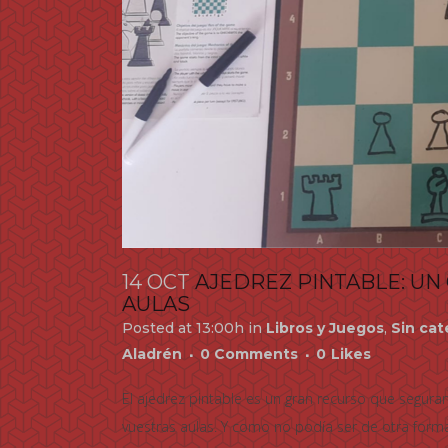
14 OCT
AJEDREZ PINTABLE: U
AULAS
Posted at 13:00h
in
Libros y Juegos
,
Sin cat
Aladrén
0 Comments
0
Likes
El ajedrez pintable es un gran recurso que segura
vuestras aulas. Y como no podía ser de otra form