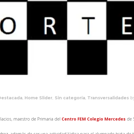
estacada
,
Home Slider
,
Sin categoría
,
Transversalidades
b
lacios, maestro de Primaria del
Centro FEM Colegio Mercedes
de 
drez, además de ser una actividad lúdica para el alumnado trata de 