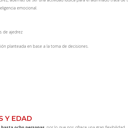
eligencia emocional.
s de ajedrez
ión planteada en base a la toma de decisiones.
 Y EDAD
 hasta ocho personas
, por lo que nos ofrece una gran flexibilidad.