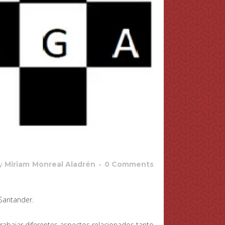
y
Miriam Monreal Aladrén
0 Comments
Santander.
trabajar diferentes aspectos relacionados tanto