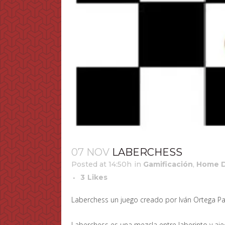
07 NOV
LABERCHESS
Posted at 14:50h
in
Gamificación
,
Home D
3
Likes
Laberchess un juego creado por Iván Ortega Pa
Laberchess es una mezcla entre laberinto y aje