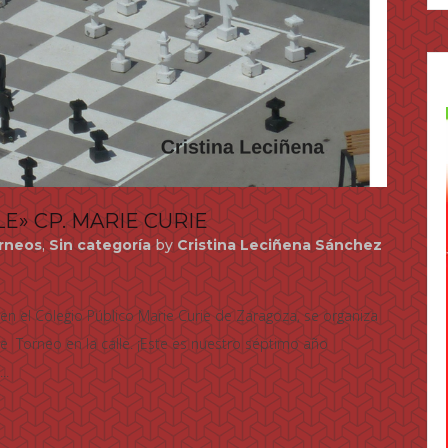
LE» CP. MARIE CURIE
orneos
,
Sin categoría
by
Cristina Leciñena Sánchez
 el Colegio Público Marie Curie de Zaragoza, se organiza
 Torneo en la calle. ¡Este es nuestro séptimo año
..