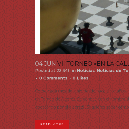
04 JUN
VII TORNEO «EN LA CAL
Posted at 23:34h
in
Noticias
,
Noticias de T
0 Comments
0
Likes
Como cada mes de Junio desde hace siete años, en
un Torneo de Ajedrez. Se conoce con el nombre de
apostando por el ajedrez! . Si quieres saber cómo.
READ MORE