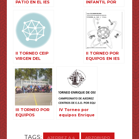
PATIO EN EL IES
INFANTIL POR
VIRGEN DEL
EQUIPOS EN
PILAR
SABIÑÁNIGO
II TORNEO CEIP
II TORNEO POR
VIRGEN DEL
EQUIPOS EN IES
PILAR DE
VIRGEN DEL
CALANDA
PILAR
III TORNEO POR
IV Torneo por
EQUIPOS
equipos Enrique
ENRIQUE OSSÓ
de Ossó de
Secundaria
TAGS:
AJEDREZ A 4
ARZOBISPO