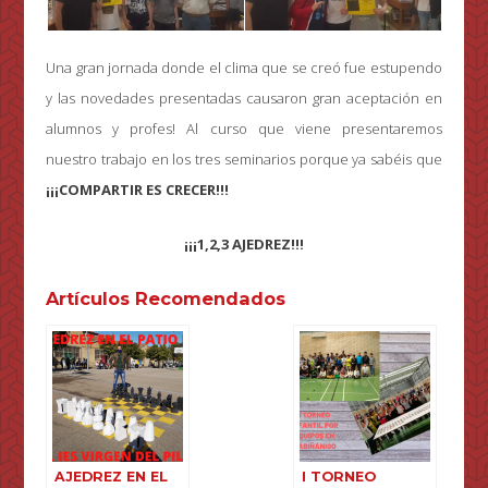
Una gran jornada donde el clima que se creó fue estupendo
y las novedades presentadas causaron gran aceptación en
alumnos y profes! Al curso que viene presentaremos
nuestro trabajo en los tres seminarios porque ya sabéis que
¡¡¡COMPARTIR ES CRECER!!!
¡¡¡1,2,3 AJEDREZ!!!
Artículos Recomendados
AJEDREZ EN EL
I TORNEO