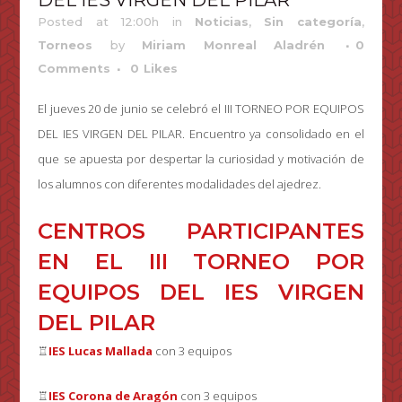
DEL IES VIRGEN DEL PILAR
Posted at 12:00h
in
Noticias
,
Sin categoría
,
Torneos
by
Miriam Monreal Aladrén
0
Comments
0
Likes
El jueves 20 de junio se celebró el III TORNEO POR EQUIPOS
DEL IES VIRGEN DEL PILAR. Encuentro ya consolidado en el
que se apuesta por despertar la curiosidad y motivación de
los alumnos con diferentes modalidades del ajedrez.
CENTROS PARTICIPANTES
EN EL III TORNEO POR
EQUIPOS DEL IES VIRGEN
DEL PILAR
♖
IES Lucas Mallada
con 3 equipos
♖
IES Corona de Aragón
con 3 equipos