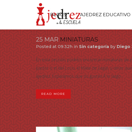
BLOGS
AJEDREZ EDUCATIVO
25 MAR
MINIATURAS
Posted at 09:32h
in
Sin categoría
by
Diego 
En esta sección podréis encontrar miniaturas de p
pastor o el del Loco, el Mate de Legal, u otras q
ajedrez. Esperamos que os gusten.A lo largo...
READ MORE