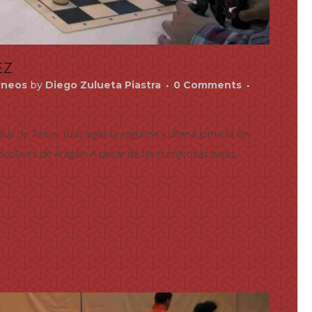
EZ
rneos
by
Diego Zulueta Piastra
0 Comments
bal de Teruel, tuvo lugar la segunda y última jornada del
scolares de Aragón. A pesar de las numerosas bajas,