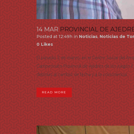
14 MAR
PROVINCIAL DE AJEDR
Posted at 12:49h
in
Noticias
,
Noticias de To
0
Likes
El pasado 3 de marzo, en el Centro Social del Arra
Campeonato Provincial de Ajedrez de los Juegos E
debidas al cambio de fecha y a la coincidencia...
READ MORE