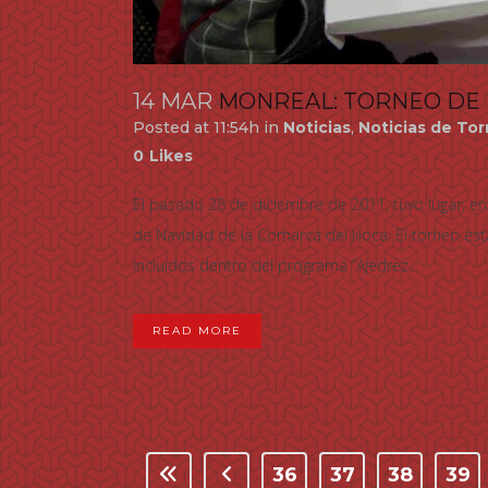
14 MAR
MONREAL: TORNEO DE
Posted at 11:54h
in
Noticias
,
Noticias de To
0
Likes
El pasado 28 de diciembre de 2011, tuvo lugar, en
de Navidad de la Comarca del Jiloca. El torneo es
incluidos dentro del programa “Ajedrez...
READ MORE
36
37
38
39