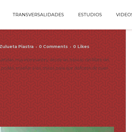
TRANSVERSALIDADES
ESTUDIOS
VIDEO
Zulueta Piastra
0 Comments
0
Likes
artidas muy interesantes; desde las básicas del Mate del
ue podéis enseñar a los chicos para que disfruten de buen