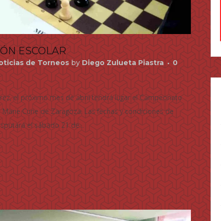
ÓN ESCOLAR
oticias de Torneos
by
Diego Zulueta Piastra
0
drez, el próximo mes de abril tendrá lugar el Campeonato
 Marie Curie de Zaragoza. Las fechas y condiciones de
sputará el sábado 21 de...