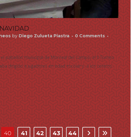
 NAVIDAD
rneos
by
Diego Zulueta Piastra
0 Comments
 el pabellón municipal de Monreal del Campo, el II Torneo
taba dirigido a jugadores en edad escolar y a los centros
40
41
42
43
44