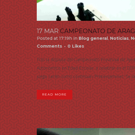
17 MAR
CAMPEONATO DE ARAG
Posted at 17:19h
in
Blog general
,
Noticias
,
N
Comments
0
Likes
Tras la disputa del Campeonato Provincial de Aje
Autonómico en Edad Escolar, a celebrar en el CEIP
juego serán como continúan: Prebenjamines: Se di
READ MORE