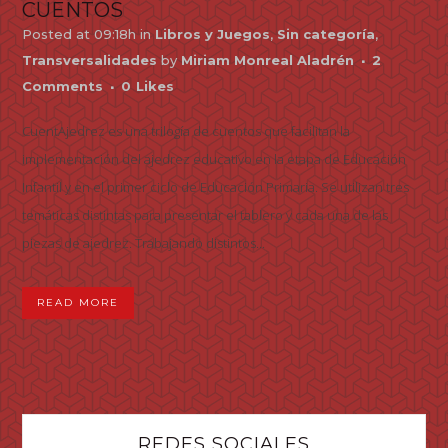
CUENTOS
Posted at 09:18h
in
Libros y Juegos
,
Sin categoría
,
Transversalidades
by
Miriam Monreal Aladrén
2
Comments
0
Likes
CuentAjedrez es una trilogía de cuentos que facilitan la
implementación del ajedrez educativo en la etapa de Educación
Infantil y en el primer ciclo de Educación Primaria. Se utilizan tres
temáticas distintas para presentar el tablero y cada una de las
piezas de ajedrez. Trabajando distintos...
READ MORE
REDES SOCIALES