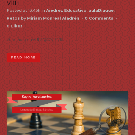
VIII
Posted at 13:45h
in
Ajedrez Educativo
,
aulaDjaque
,
Retos
by
Miriam Monreal Aladrén
0 Comments
0
Likes
Volvemos con AULADJAQUE VIII! ...
READ MORE