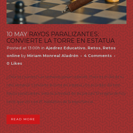
10 MAY
RAYOS PARALIZANTES:
CONVIERTE LA TORRE EN ESTATUA
Posted at 13:00h
in
Ajedrez Educativo
,
Retos
,
Retos
online
by
Miriam Monreal Aladrén
4 Comments
0
Likes
¿Otra vez jueves? Las semanas pasan volando. Pues es el día de tu
reto semanal: Convierte la torre en estatua ¿Os acordáis del reto
Rayos paralizantes: evita la actividad de las piezas? El enigma de hoy
tiene que ver con él. Hablamos de la importancia...
READ MORE