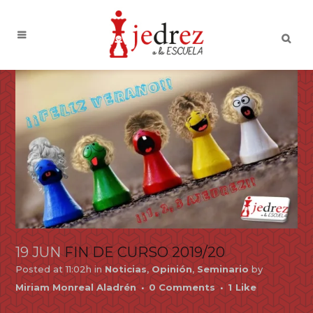
19 JUN
FIN DE CURSO 2019/20
Posted at 11:02h
in
Noticias
,
Opinión
,
Seminario
by
Miriam Monreal Aladrén
0 Comments
1
Like