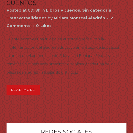
CUENTOS
Posted at 09:18h
in
Libros y Juegos
,
Sin categoría
,
Transversalidades
by
Miriam Monreal Aladrén
2
Comments
0
Likes
CuentAjedrez es una trilogía de cuentos que facilitan la
implementación del ajedrez educativo en la etapa de Educación
Infantil y en el primer ciclo de Educación Primaria. Se utilizan tres
temáticas distintas para presentar el tablero y cada una de las
piezas de ajedrez. Trabajando distintos...
READ MORE
REDES SOCIALES