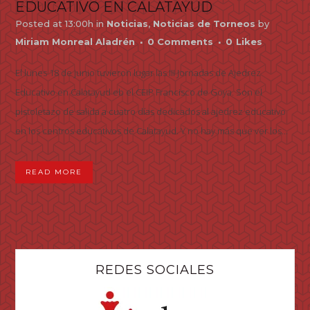
EDUCATIVO EN CALATAYUD
Posted at 13:00h
in
Noticias
,
Noticias de Torneos
by
Miriam Monreal Aladrén
0 Comments
0
Likes
El lunes 18 de junio tuvieron lugar las III Jornadas de Ajedrez
Educativo en Calatayud eb el CEIP Francisco de Goya. Son el
pistoletazo de salida a cuatro días dedicados al ajedrez educativo
en los centros educativos de Calatayud. Y no hay más que ver los...
READ MORE
REDES SOCIALES