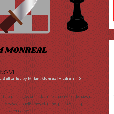
NO VI
s
,
Solitarios
by
Miriam Monreal Aladrén
0
ta semana. ¿Recordáis los retos anteriores de nuestra
estre pasado publicamos el último, por lo que es posible,
ento sería volver...