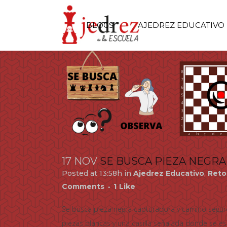
BLOGS
AJEDREZ EDUCATIVO
17 NOV
SE BUSCA PIEZA NEGR
Posted at 13:58h
in
Ajedrez Educativo
,
Reto
Comments
1
Like
Se busca pieza negra capturadora y camino segur
piezas blancas y una casilla señalada donde se es