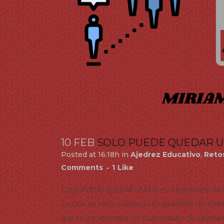
10 FEB
SOLO PUEDE QUEDAR U
Posted at 16:18h
in
Ajedrez Educativo
,
Reto
Comments
1
Like
SOLO PUEDE QUEDAR UNO VI es nuestro reto de es
sección de retos solitarios? En diciembre del trim
que no los recordéis. Un buen trabajo de calentami