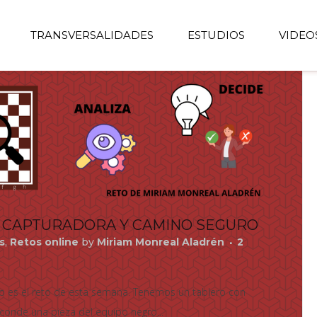
TRANSVERSALIDADES
ESTUDIOS
VIDEO
A CAPTURADORA Y CAMINO SEGURO
s
,
Retos online
by
Miriam Monreal Aladrén
2
o es el reto de esta semana. Tenemos un tablero con
conde una pieza del equipo negro...