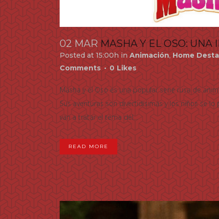
02 MAR
MASHA Y EL OSO: UNA
Posted at 15:00h
in
Animación
,
Home Desta
Comments
0
Likes
Masha y el Oso es una popular serie rusa de anima
Sus aventuras son divertidísimas y los niños se l
van a tratar el tema del...
READ MORE