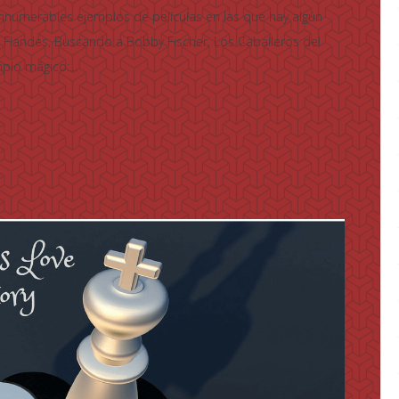
innumerables ejemplos de películas en las que hay algún
de Flandes, Buscando a Bobby Fischer, Los Caballeros del
plo mágico:...