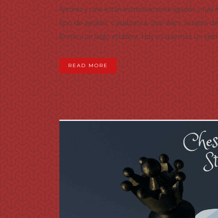
Ajedrez y cine están estrechamente ligados y hay 
tipo de ajedrez: Casablanca, Star Wars, la tabla 
Bronx y un largo etcétera. Hoy os traemos un ejem
READ MORE