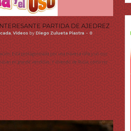
 INTERESANTE PARTIDA DE AJEDREZ
cada
,
Vídeos
by
Diego Zulueta Piastra
0
ción. Está protagonizada por una traviesa niña y un oso.
o pasan en grande viéndolas. Y viniendo de Rusia, cómo no