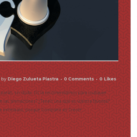
by
Diego Zulueta Piastra
0 Comments
0
Likes
rutarán, sin duda. Os la recomendamos para cualquier
las animaciones? ¿Tenéis una que es vuestra favorita?
 inmediato, porque Compartir es Crecer....