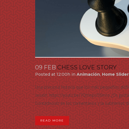
09 FEB
CHESS LOVE STORY
Posted at 12:00h
in
Animación
,
Home Slider
Una preciosa historia que los más pequeños disf
sesión. https://youtu.be/7QmnpUS6mro ¿Os gustan 
Contádnoslo en los comentarios y la subiremos de
READ MORE