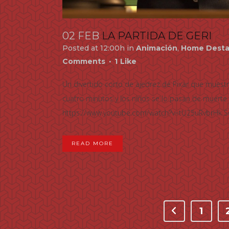
02 FEB
LA PARTIDA DE GERI
Posted at 12:00h
in
Animación
,
Home Dest
Comments
1
Like
Un divertido corto de ajedrez de Pixar que muest
cuatro minutos y los niños se lo pasan de muerte.
https://www.youtube.com/watch?v=tU25uRvbrHk Seg
READ MORE
1