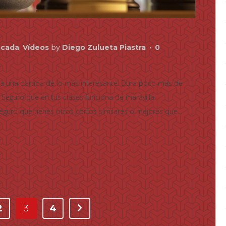
acada
,
Vídeos
by
Diego Zulueta Piastra
0
ra una partida de lo más interesante. Dura poco más de
 Seguro que en tus clases funciona de maravilla.
uro que tienes otros cortos similares o mejores que...
2
3
4