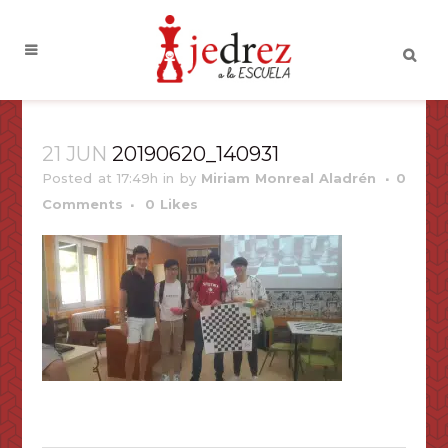
21 JUN
20190620_140931
Posted at 17:49h
in
by
Miriam Monreal Aladrén
0
Comments
0
Likes