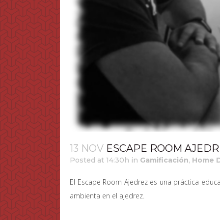
13 NOV
ESCAPE ROOM AJEDR
Posted at 14:30h
in
Gamificación
,
Home D
El Escape Room Ajedrez es una práctica educat
ambienta en el ajedrez.