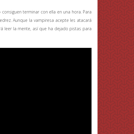
 consiguen terminar con ella en una hora. Para
jedrez. Aunque la vampiresa acepte les atacará
á leer la mente, así que ha dejado pistas para