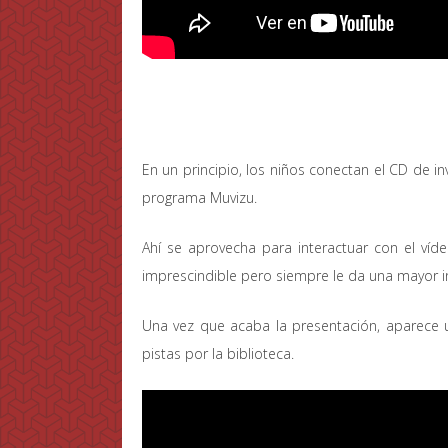
En un principio, los niños conectan el CD de 
programa Muvizu.
Ahí se aprovecha para interactuar con el víde
imprescindible pero siempre le da una mayor i
Una vez que acaba la presentación, aparece 
pistas por la biblioteca.