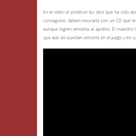
En el vídeo el profesor les dice que ha sido 
conseguirlo, deben invocarla con un CD que le
aunque logren vencerla al ajedrez. El maestro
que aún así puedan vencerla en el juego y en su