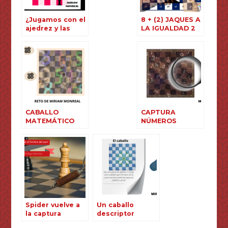
¿Jugamos con el
8 + (2) JAQUES A
ajedrez y las
LA IGUALDAD 2
matemáticas?
CABALLO
CAPTURA
MATEMÁTICO
NÚMEROS
DESCOMPUESTOS
Spider vuelve a
Un caballo
la captura
descriptor