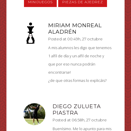
vez?
MINIJUEGOS
PIEZAS DE AJEDREZ
MIRIAM MONREAL
ALADRÉN
Posted at 00:49h, 27 octubre
A mis alumnos les digo que tenemos
1 alfil de día y un alfil de noche y
que por eso nunca podrán
encontrarse!
¿de que otras formas lo explicáis?
DIEGO ZULUETA
PIASTRA
Posted at 06:58h, 27 octubre
Buenísimo. Me lo apunto para mis