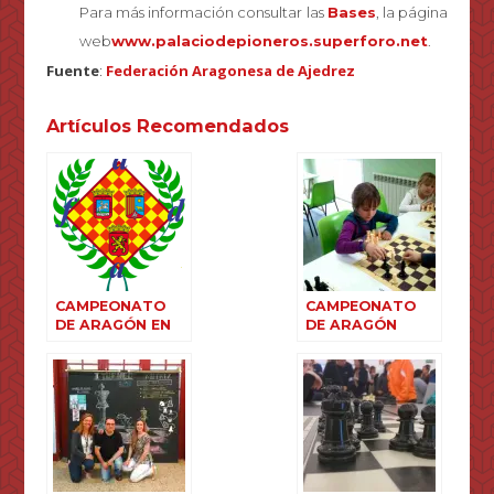
Para más información consultar las
Bases
, la página
web
www.palaciodepioneros.superforo.net
.
Fuente
:
Federación Aragonesa de Ajedrez
Artículos Recomendados
CAMPEONATO
CAMPEONATO
DE ARAGÓN EN
DE ARAGÓN
EDAD ESCOLAR
ESCOLAR