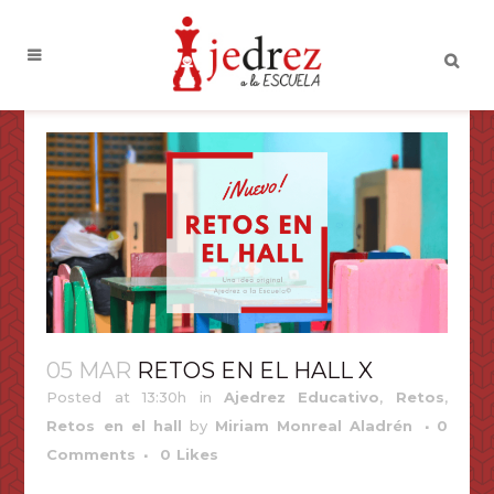
05 MAR
RETOS EN EL HALL X
Posted at 13:30h
in
Ajedrez Educativo
,
Retos
,
Retos en el hall
by
Miriam Monreal Aladrén
0
Comments
0
Likes