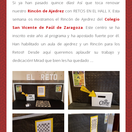
Si ya han pasado quince días! Así que toca renovar
nuestro
Rincón de Ajedrez
con RETOS EN EL HALL X. Esta
semana os mostramos el Rincón de Ajedrez del
Colegio
San Vicente de Paúl de Zaragoza
. Este centro se ha
inscrito este año al programa y ha apostado fuerte por él.
Han habilitado un aula de ajedrez y un Rincón para los
Retos!! Desde aquí queremos aplaudir su trabajo y
dedicación! Mirad que bien les ha quedado ….