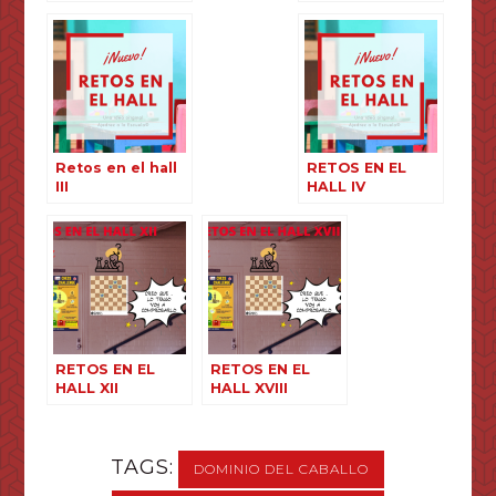
Retos en el hall
RETOS EN EL
III
HALL IV
RETOS EN EL
RETOS EN EL
HALL XII
HALL XVIII
TAGS:
DOMINIO DEL CABALLO