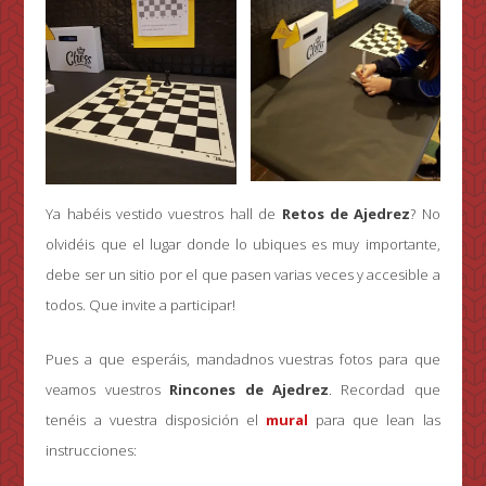
Ya habéis vestido vuestros hall de
Retos de Ajedrez
? No
olvidéis que el lugar donde lo ubiques es muy importante,
debe ser un sitio por el que pasen varias veces y accesible a
todos. Que invite a participar!
Pues a que esperáis, mandadnos vuestras fotos para que
veamos vuestros
Rincones de Ajedrez
. Recordad que
tenéis a vuestra disposición el
mural
para que lean las
instrucciones: