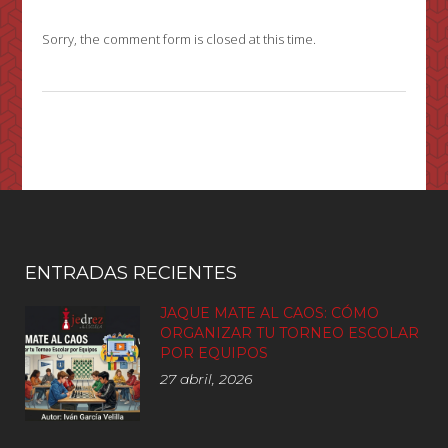
RAFOLS 2015
Sorry, the comment form is closed at this time.
ENTRADAS RECIENTES
JAQUE MATE AL CAOS: CÓMO
ORGANIZAR TU TORNEO ESCOLAR
POR EQUIPOS
27 abril, 2026