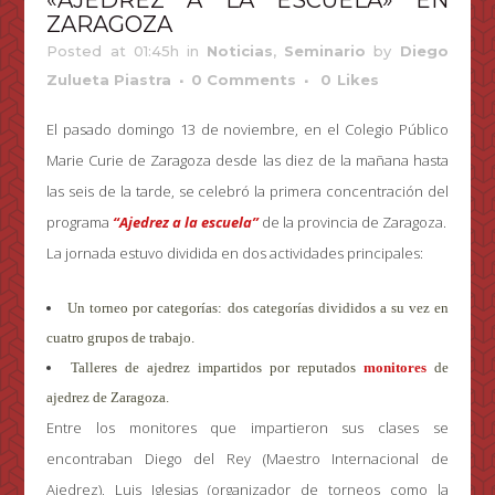
«AJEDREZ A LA ESCUELA» EN
ZARAGOZA
Posted at 01:45h
in
Noticias
,
Seminario
by
Diego
Zulueta Piastra
0 Comments
0
Likes
El pasado domingo 13 de noviembre, en el Colegio Público
Marie Curie de Zaragoza desde las diez de la mañana hasta
las seis de la tarde, se celebró la primera concentración del
programa
“Ajedrez a la escuela”
de la provincia de Zaragoza.
La jornada estuvo dividida en dos actividades principales:
Un torneo por categorías: dos categorías divididos a su vez en
cuatro grupos de trabajo.
Talleres de ajedrez impartidos por reputados
monitores
de
ajedrez de Zaragoza.
Entre los monitores que impartieron sus clases se
encontraban Diego del Rey (Maestro Internacional de
Ajedrez), Luis Iglesias (organizador de torneos como la