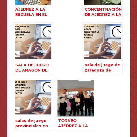
AJEDREZ A LA
CONCENTRACIÓN
ESCUELA EN EL
DE AJEDREZ A LA
SANTA ANA
ESCUELA EN
CALAMOCHA
SALA DE JUEGO
sala de juego de
DE ARAGÓN DE
zaragoza de
AJEDREZ A LA
ajedrez a la
ESCUELA
escuela
salas de juego
TORNEO
provinciales en
AJEDREZ A LA
ajedrez a la
ESCUELA
escuela
TROFEO MARÍA