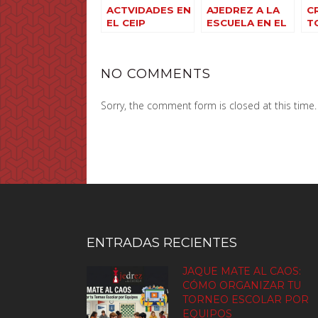
ACTVIDADES EN
AJEDREZ A LA
C
EL CEIP
ESCUELA EN EL
T
MARCOS
CEIP JUAN
N
FRECHÍN
RAMÓN ALEGRE
A
C
NO COMMENTS
Sorry, the comment form is closed at this time.
ENTRADAS RECIENTES
JAQUE MATE AL CAOS:
CÓMO ORGANIZAR TU
TORNEO ESCOLAR POR
EQUIPOS