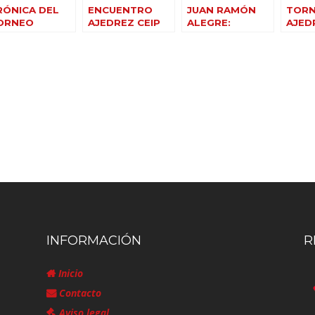
RÓNICA DEL
ENCUENTRO
JUAN RAMÓN
TORN
ORNEO
AJEDREZ CEIP
ALEGRE:
AJED
AVIDEÑO DE
JUAN
ACTIVIDADES
ESCU
JEDREZ DEL
SOBRARÍAS
TORR
EIP OCTAVUS
BERR
INFORMACIÓN
R
Inicio
Contacto
Aviso legal