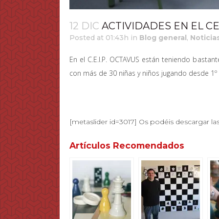
12 DIC
ACTIVIDADES EN EL C
Posted at 01:43h
in
Blog general
,
Noticia
En el C.E.I.P. OCTAVUS están teniendo bastant
con más de 30 niñas y niños jugando desde 1º 
[metaslider id=3017] Os podéis descargar las
Artículos Recomendados