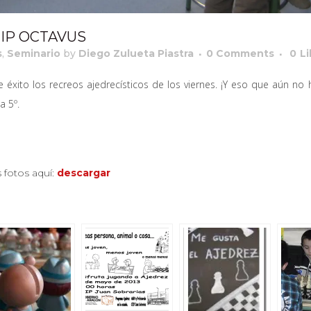
EIP OCTAVUS
s
,
Seminario
by
Diego Zulueta Piastra
0 Comments
0
Li
e éxito los recreos ajedrecísticos de los viernes. ¡Y eso que aún no
a 5º.
 fotos aquí:
descargar