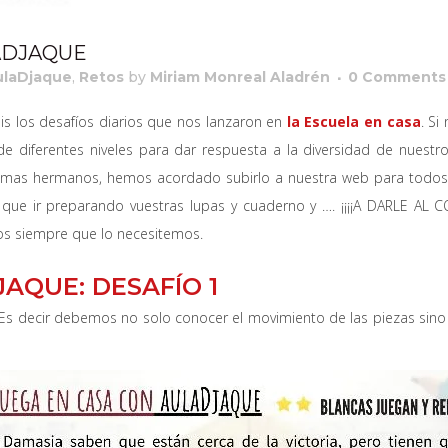
ADJAQUE
ulaDjaque
,
Retos
by
Miriam Monreal Aladrén
0 Comments
s los desafíos diarios que nos lanzaron en
la Escuela en casa
. Si
 de diferentes niveles para dar respuesta a la diversidad de nues
amas hermanos, hemos acordado subirlo a nuestra web para todos 
í que ir preparando vuestras lupas y cuaderno y …. ¡¡¡¡A DARLE AL 
os siempre que lo necesitemos.
AQUE: DESAFÍO 1
d. Es decir debemos no solo conocer el movimiento de las piezas sino