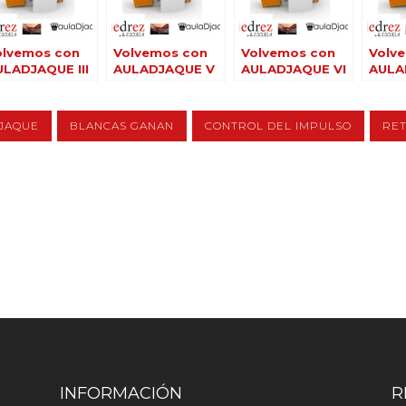
olvemos con
Volvemos con
Volvemos con
Volv
ULADJAQUE III
AULADJAQUE V
AULADJAQUE VI
AULA
JAQUE
BLANCAS GANAN
CONTROL DEL IMPULSO
RET
INFORMACIÓN
R