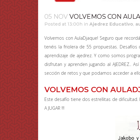
05 NOV
VOLVEMOS CON AUL
Posted at 13:00h
in
Ajedrez Educativo
,
a
Volvemos con AulaDjaque! Seguro que recordái
tenéis la friolera de 55 propuestas. Desafíos
aprendizaje de ajedrez. Y como somos progr
disfrutan y aprenden jugando al AJEDREZ.. As
sección de retos y que podamos acceder a ell
VOLVEMOS CON AULADJ
Este desafío tiene dos estrellitas de dificulta
A JUGAR !!!