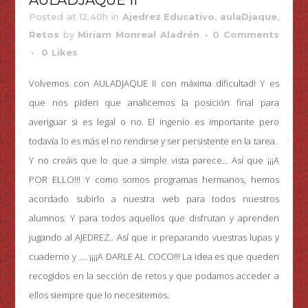
AULADJAQUE II
Posted at 12:40h
in
Ajedrez Educativo
,
aulaDjaque
,
Retos
by
Miriam Monreal Aladrén
0 Comments
0
Likes
Volvemos con AULADJAQUE II con máxima dificultad! Y es
que nos piden que analicemos la posición final para
averiguar si es legal o no. El ingenio es importante pero
todavía lo es más el no rendirse y ser persistente en la tarea.
Y no creáis que lo que a simple vista parece… Así que ¡¡¡A
POR ELLO!!! Y como somos programas hermanos, hemos
acordado subirlo a nuestra web para todos nuestros
alumnos. Y para todos aquellos que disfrutan y aprenden
jugando al AJEDREZ.. Así que ir preparando vuestras lupas y
cuaderno y …. ¡¡¡¡A DARLE AL COCO!!! La idea es que queden
recogidos en la sección de retos y que podamos acceder a
ellos siempre que lo necesitemos.