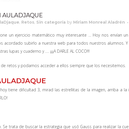
N AULADJAQUE
laDjaque
,
Retos
,
Sin categoría
by
Miriam Monreal Aladrén
 un ejercicio matemático muy interesante … Hoy nos envían un n
s acordado subirlo a nuestra web para todos nuestros alumnos. Y 
tras lupas y cuaderno y …. ¡¡¡¡A DARLE AL COCO!!!
n de retos y podamos acceder a ellos siempre que los necesitemos.
 AULADJAQUE
 hoy tiene dificultad 3, mirad las estrellitas de la imagen, arriba a 
RLO!
o. Se trata de buscar la estrategia que usó Gauss para realizar la 