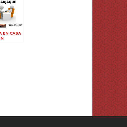
A EN CASA
ON
DJAQUE