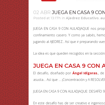
02 ABR
JUEGA EN CASA 9 CO
Posted at 13:17h
in
Ajedrez Educativo
,
au
JUEGA EN CASA 9 CON AULADJAQUE nos propone
confinamiento casero. Y como ya sabés, hemo
jugando al AJEDREZ.. Así que ir preparando vues
La idea es que queden recogidos en la secció
JUEGA EN CASA 9 CON
El desafío, diseñado por
Ángel Idígoras.
, de
asusta… Así que … ¡Concentración y A RESOLVE
JUEGA EN CASA 9 CON AULADJAQUE: DESAFÍO 9
En este desafío has de ser creativo e ingenios