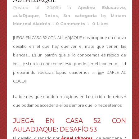
AULADJAQUE
Posted at 20:05h
in
Ajedrez Educativo
,
aulaDjaque
,
Retos
,
Sin categoría
by
Miriam
Monreal Aladrén
0 Comments
0
Likes
JUEGA EN CASA 52 CON AULADJAQUE nos propone un nuevo
desafío en el que hay que ver el mate que tienen las
blancas… Es un patrón que si lo conocemos es rápido de
ver… y si no lo conocemos este puede ser el momento … Id
preparando vuestras lupas, cuadernos …. ¡¡¡¡A DARLE AL
COCO!!!
La idea es que queden recogidos en la sección de retos y
que podamos acceder a ellos siempre que lo necesitemos.
JUEGA EN CASA 52 CON
AULADJAQUE: DESAFÍO 53
El desafío, diseñado por
Ángel Idígoras.
, de ayer tiene 2