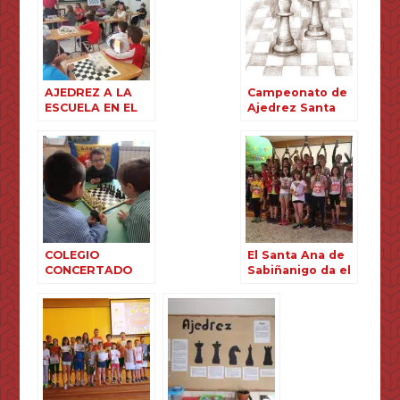
AJEDREZ A LA
Campeonato de
ESCUELA EN EL
Ajedrez Santa
SANTA ANA
Ana de
Sabiñánigo
COLEGIO
El Santa Ana de
CONCERTADO
Sabiñanigo da el
SANTA ANA DE
Jaque Mate final
SABIÑÁNIGO