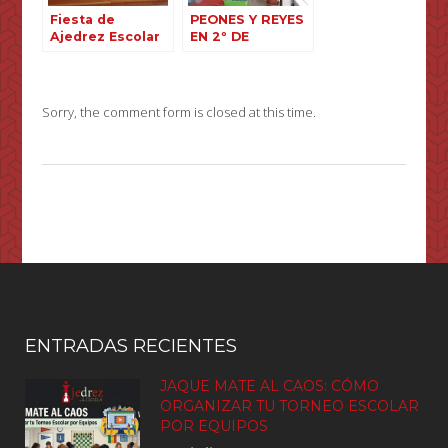
Fiesta de
PEONES Y REYES
Ajedrez Escolar
EN 2º DE
en el Colegio
PRIMARIA,
Santa Ana de
Colegio Santa
Sabiñánigo
Ana
Sorry, the comment form is closed at this time.
ENTRADAS RECIENTES
JAQUE MATE AL CAOS: CÓMO
ORGANIZAR TU TORNEO ESCOLAR
POR EQUIPOS