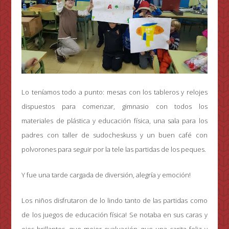
Lo teníamos todo a punto: mesas con los tableros y relojes
dispuestos para comenzar, gimnasio con todos los
materiales de plástica y educación física, una sala para los
padres con taller de sudocheskuss y un buen café con
polvorones para seguir por la tele las partidas de los peques.
Y fue una tarde cargada de diversión, alegría y emoción!
Los niños disfrutaron de lo lindo tanto de las partidas como
de los juegos de educación física! Se notaba en sus caras y
ojos brillantes, que mejor evaluación que una carita feliz y