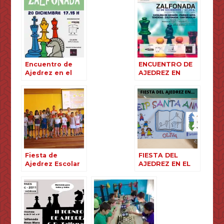
Encuentro de
ENCUENTRO DE
Ajedrez en el
AJEDREZ EN
Zalfonada
ZALFONADA
Fiesta de
FIESTA DEL
Ajedrez Escolar
AJEDREZ EN EL
en el Colegio
CEIP SANTA
Santa Ana de
ANNA DE OLIVA
Sabiñánigo