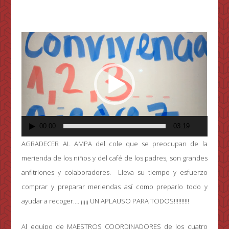
Reproductor
de
vídeo
00:00
03:19
AGRADECER AL AMPA del cole que se preocupan de la
merienda de los niños y del café de los padres, son grandes
anfitriones y colaboradores. Lleva su tiempo y esfuerzo
comprar y preparar meriendas así como preparlo todo y
ayudar a recoger…. ¡¡¡¡¡ UN APLAUSO PARA TODOS!!!!!!!!!!
Al equipo de MAESTROS COORDINADORES de los cuatro