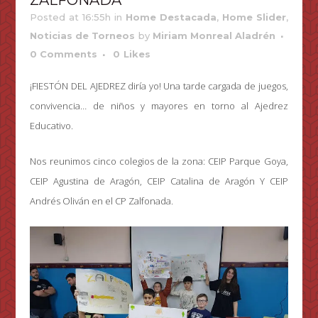
ZALFONADA
Posted at 16:55h
in
Home Destacada
,
Home Slider
,
Noticias de Torneos
by
Miriam Monreal Aladrén
0 Comments
0
Likes
¡FIESTÓN DEL AJEDREZ diría yo! Una tarde cargada de juegos,
convivencia… de niños y mayores en torno al Ajedrez
Educativo.
Nos reunimos cinco colegios de la zona: CEIP Parque Goya,
CEIP Agustina de Aragón, CEIP Catalina de Aragón Y CEIP
Andrés Oliván en el CP Zalfonada.