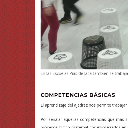
En las Escuelas Pías de Jaca también se trabaja
COMPETENCIAS BÁSICAS
El aprendizaje del ajedrez nos permite trabaja
Por señalar aquellas competencias que más s
procesos lógico-matemáticos involucrados en e