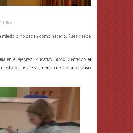
1
Like
enen miedo o no saben cómo hacerlo. Pues desde
allá en el Ajedrez Educativo introduciendodo
el
iento de las piezas, dentro del horario lectivo