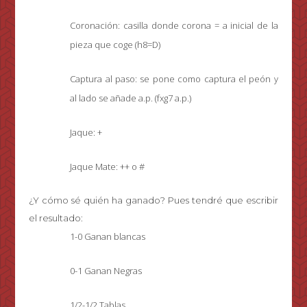
Coronación: casilla donde corona = a inicial de la
pieza que coge (h8=D)
Captura al paso: se pone como captura el peón y
al lado se añade a.p. (fxg7 a.p.)
Jaque: +
Jaque Mate: ++ o #
¿Y cómo sé quién ha ganado? Pues tendré que escribir
el resultado:
1-0 Ganan blancas
0-1 Ganan Negras
1/2-1/2 Tablas