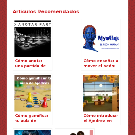
Artículos Recomendados
Cómo anotar
Cómo enseñar a
una partida de
mover el peón:
ajedrez
Mystica el
mutante
Cómo gamificar
Cómo introducir
tu aula de
el Ajedrez en
ajedrez
Educación
Infantil