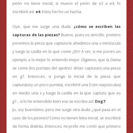
peón no tiene inicial, si muevo el peón de e2 a e4, lo
escribiré así:
e4
. Estoy hecho un hacha.
Oye, que me surge una duda:
¿cómo se escriben las
capturas de las piezas?
Bueno, pues es sencillo: primero
ponemos la pieza que captura le añadimos una x minúscula
y luego la casilla en la que come ¿Eh? A ver, si me pones un
ejemplo a lo mejor lo entiendo mejor. Digamos, que la Dama
se come (los puristas del ajedrez dirían capturan) una pieza
en g7. Entonces, si pongo la inicial de la pieza que
captura(soy un poco purista), escribiré una D (en mayúsculas)
en medio una x y luego la casilla en la que captura que es
g7… si lo he entendido bien eso se escribe así:
Dxg7
.
Jo, soy buenísimo, pero me surge otra duda: ¿qué pasa en el
caso de los peones? Como no tienen letra inicial, se escribirá
de forma distinta. Entonces, mi profe me contó que primero