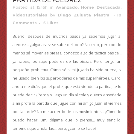
PARTIDA DE AJEDREZ
Posted at 15:16h
in
Avanzado
,
Home Destacada
,
Videotutoriales
by
Diego Zulueta Piastra
10
Comments
5
Likes
Bueno, después de muchos pasos ya sabemos jugar al
ajedrez… ¿alguna vez se sabe del todo? No creo, pero por lo
menos sé mover las piezas, conozco algo de táctica básica…
ya sabes, los superpoderes de las piezas. Pero tengo un
pequeño problema. Cómo sé si mi jugada ha sido buena, si
he usado bien los superpoderes de mis superhéroes. Claro,
ahora me dirás que el profe, que está viendo tu partida, te lo
puede decir ¿Pero y si llego un día al cole y quiero enseñarle
a mi profe la partida que jugué con mi amigo Juan el viernes
por la tarde? No me acuerdo de los movimientos… ¡Cómo lo
puedo hacer! Um, déjame que lo piense… muy sencillo:
tenemos que anotarlas… pero, ¿cómo se hace?