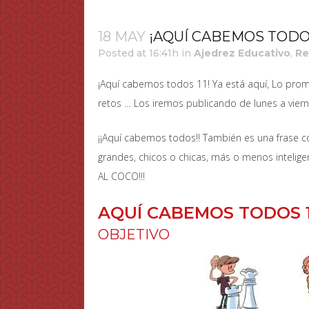
18 MAY
¡AQUÍ CABEMOS TODOS
Posted at 16:41h
in
Ajedrez Educativo
,
Re
¡Aquí cabemos todos 11! Ya está aquí, Lo prom
retos … Los iremos publicando de lunes a vier
¡¡Aquí cabemos todos!! También es una frase 
grandes, chicos o chicas, más o menos intelige
AL COCO!!!
AQUÍ CABEMOS TODOS 1
OBJETIVO