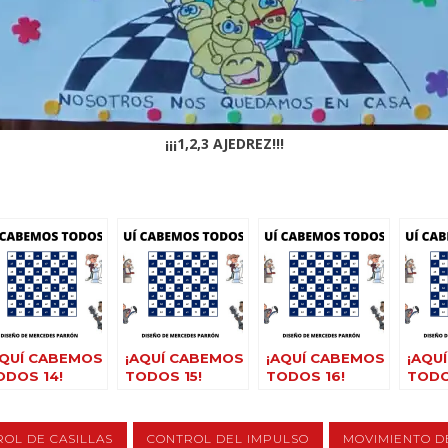
¡¡¡1,2,3 AJEDREZ!!!
AQUÍ CABEMOS
¡AQUÍ CABEMOS
¡AQUÍ CABEMOS
¡AQU
ODOS 14!
TODOS 15!
TODOS 16!
TODO
OL DE CASILLAS
CONTROL DEL IMPULSO
MOVIMIENTO D