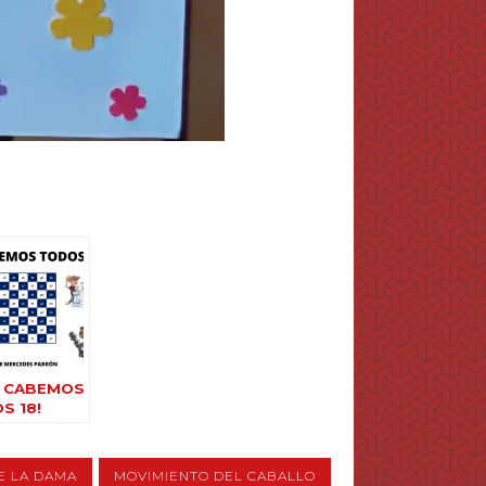
Í CABEMOS
S 18!
E LA DAMA
MOVIMIENTO DEL CABALLO