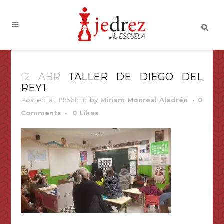
12 ABR
TALLER DE DIEGO DEL
REY1
Posted at 19:56h
in
by
Miriam Monreal Aladrén
0
Comments
0
Likes