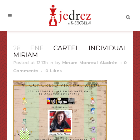
28 ENE
CARTEL INDIVIDUAL
MIRIAM
Posted at 13:13h
in
by
Miriam Monreal Aladrén
0
Comments
0
Likes