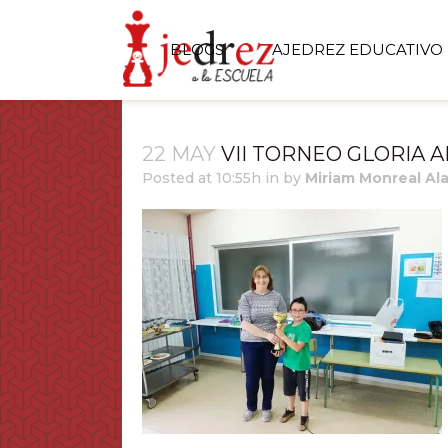
BLOGS
AJEDREZ EDUCATIVO
22 MAY
VII TORNEO GLORIA 
Posted at 10:55h
in
by
Miriam Monreal Al