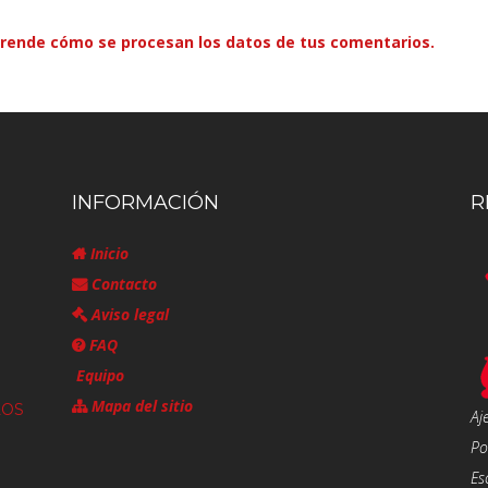
rende cómo se procesan los datos de tus comentarios.
INFORMACIÓN
R
Inicio
Contacto
Aviso legal
FAQ
Equipo
Mapa del sitio
LOS
Aj
Po
Es