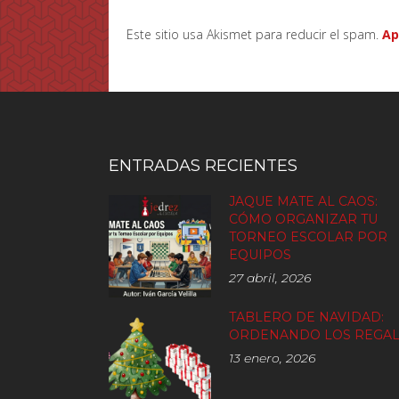
Este sitio usa Akismet para reducir el spam.
Ap
ENTRADAS RECIENTES
JAQUE MATE AL CAOS:
CÓMO ORGANIZAR TU
TORNEO ESCOLAR POR
EQUIPOS
27 abril, 2026
TABLERO DE NAVIDAD:
ORDENANDO LOS REGA
13 enero, 2026