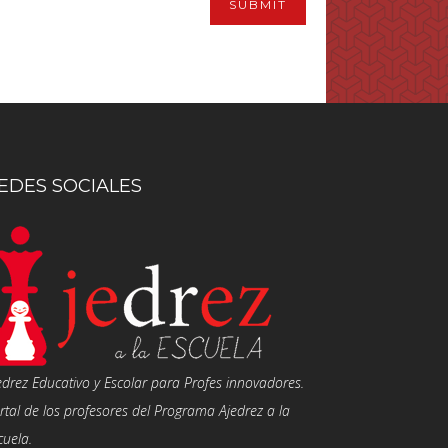
EDES SOCIALES
edrez Educativo y Escolar para Profes innovadores.
rtal de los profesores del Programa Ajedrez a la
cuela.