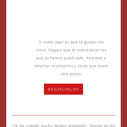
poder saber si has
acertado!
Y si te equivocas… NO
PASA NADA porque
DEL ERROR SE
APRENDE.
Si estás aquí es que te gustan los
retos. Seguro que te interesarán los
que ya hemos publicado. Atrévete a
intentar resolverlos y verás que buen
rato pasas.
RESUÉLVELOS
¿Te ha costado mucho tiempo resolverlo? Dínoslo en los