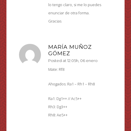
lo tengo claro, si me lo puedes
enunciar de otra forma.
Gracias
MARÍA MUÑOZ
GÓMEZ
Posted at 12:05h, 06 enero
Mate: Rf8
Ahogados: Ra1 – Rh1 – Rh8
Ra1: Dg1++ // Ac5++
Rh3: Dg3++
Rh8: Ae5++