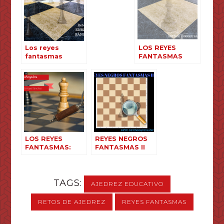
Los reyes
LOS REYES
fantasmas
FANTASMAS
vuelven a
VUELVEN A
nuestros
NUESTROS
tableros
TABLEROS II
LOS REYES
REYES NEGROS
FANTASMAS:
FANTASMAS II
AHOGADOS
TAGS:
AJEDREZ EDUCATIVO
RETOS DE AJEDREZ
REYES FANTASMAS