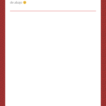
de abajo
Ánimo!! Seguro lo
consigues!
Y si tienes algún
problemilla dínoslo y
te dejaremos alguna
pista más en los
comentarios. Lo
importante es
encontrarlo y no
abandonar!
Si ya los has
encontrado … ¿A qué
esperas a poner la
solución en los
comentarios?
¡Rápido, dínoslo para