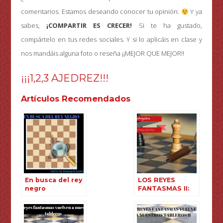
comentarios. Estamos deseando conocer tu opinión.
Y ya
sabes,
¡COMPARTIR ES CRECER!
Si te ha gustado,
compártelo en tus redes sociales. Y si lo aplicáis en clase y
nos mandáis alguna foto o reseña ¡¡MEJOR QUE MEJOR!!
¡¡¡1,2,3 AJEDREZ!!!
Artículos Recomendados
En busca del rey
LOS REYES
negro
FANTASMAS II:
AHOGADOS.
ENCUENTRALOS.