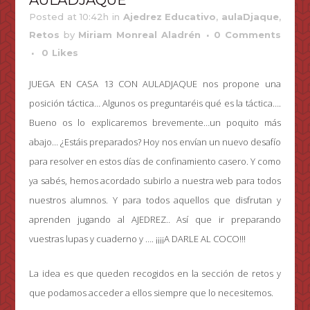
AULADJAQUE
Posted at 10:42h
in
Ajedrez Educativo
,
aulaDjaque
,
Retos
by
Miriam Monreal Aladrén
0 Comments
0
Likes
JUEGA EN CASA 13 CON AULADJAQUE nos propone una
posición táctica… Algunos os preguntaréis qué es la táctica….
Bueno os lo explicaremos brevemente…un poquito más
abajo… ¿Estáis preparados? Hoy nos envían un nuevo desafío
para resolver en estos días de confinamiento casero. Y como
ya sabés, hemos acordado subirlo a nuestra web para todos
nuestros alumnos. Y para todos aquellos que disfrutan y
aprenden jugando al AJEDREZ.. Así que ir preparando
vuestras lupas y cuaderno y …. ¡¡¡¡A DARLE AL COCO!!!
La idea es que queden recogidos en la sección de retos y
que podamos acceder a ellos siempre que lo necesitemos.