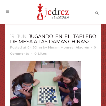
19 JUN
JUGANDO EN EL TABLERO
DE MESA A LAS DAMAS CHINAS2
Posted at 04:30h
in
by
Miriam Monreal Aladrén
0
Comments
0
Likes