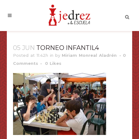
05 JUN
TORNEO INFANTIL4
Posted at 11:42h
in
by
Miriam Monreal Aladrén
0
Comments
0
Likes