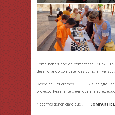
Como habéis podido comprobar… ¡¡¡UNA FIESTA
desarrollando competencias como a nivel social
Desde aquí queremos FELICITAR al colegio San V
proyecto. Realmente creen que el ajedrez educ
Y además tienen claro que ….
¡¡¡COMPARTIR E