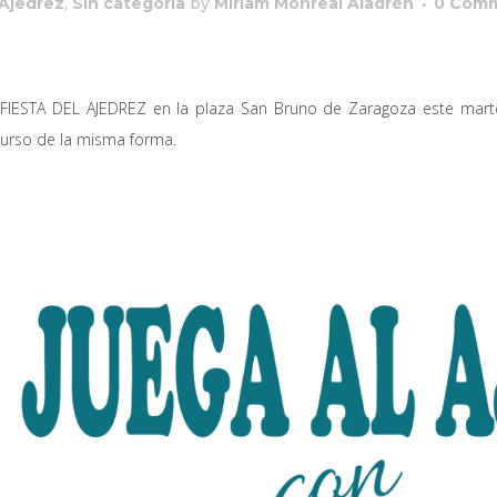
 Ajedrez
,
Sin categoría
by
Miriam Monreal Aladrén
0 Com
FIESTA DEL AJEDREZ en la plaza San Bruno de Zaragoza este marte
curso de la misma forma.