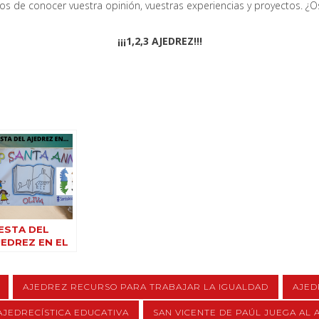
 de conocer vuestra opinión, vuestras experiencias y proyectos. ¿O
¡¡¡1,2,3 AJEDREZ!!!
IESTA DEL
JEDREZ EN EL
EIP SANTA
NNA DE OLIVA
AJEDREZ RECURSO PARA TRABAJAR LA IGUALDAD
AJED
AJEDRECÍSTICA EDUCATIVA
SAN VICENTE DE PAÚL JUEGA AL 