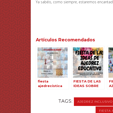
Ya sabéis, como siempre, estaremos encantados
Artículos Recomendados
fiesta
FIESTA DE LAS
F
ajedrecística
IDEAS SOBRE
A
educativa
AJEDREZ
C
EDUCATIVO EN
A
URUGUAY
TAGS:
AJEDREZ INCLUSIVO
FIESTA 