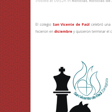
Posted at 09:52h
in
Noticias
,
Noticias de
El colegio
San Vicente de Paúl
celebró una 
hicieron en
diciembre
y quisieron terminar el 