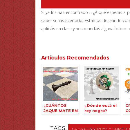
Si ya los has encontrado … ¿A qué esperas a 
saber si has acertado! Estamos deseando con
aplicáis en clase y nos mandáis alguna foto o 
Artículos Recomendados
¿CUÁNTOS
¿Dónde está el
C
JAQUE MATE EN
rey negro?
C
1 HAY?
C
TAGS:
CREA CONSTRUYE Y COMPR