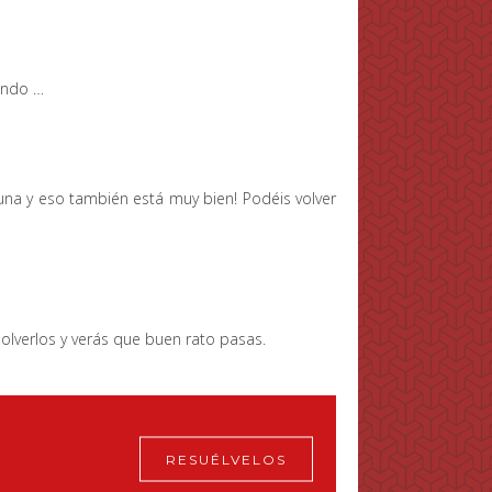
ando …
 una y eso también está muy bien! Podéis volver
solverlos y verás que buen rato pasas.
RESUÉLVELOS