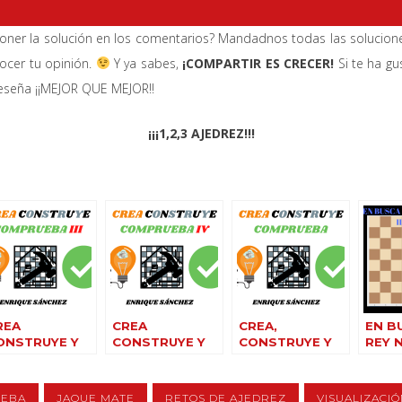
poner la solución en los comentarios? Mandadnos todas las solucion
ocer tu opinión.
Y ya sabes,
¡COMPARTIR ES CRECER!
Si te ha gu
reseña ¡¡MEJOR QUE MEJOR!!
¡¡¡1,2,3 AJEDREZ!!!
REA
CREA
CREA,
EN B
ONSTRUYE Y
CONSTRUYE Y
CONSTRUYE Y
REY N
OMPRUEBA III
COMPRUEBA IV
COMPRUEBA
Parte
UEBA
JAQUE MATE
RETOS DE AJEDREZ
VISUALIZACIÓ