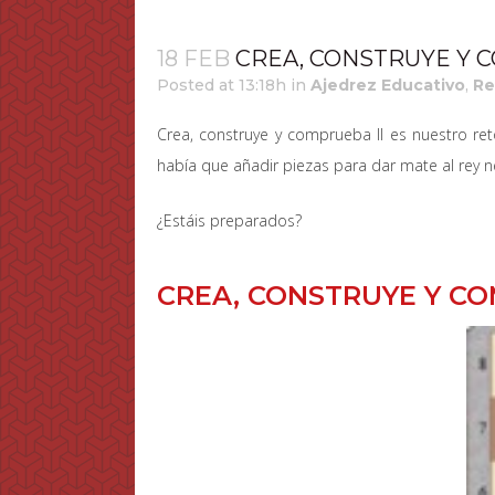
18 FEB
CREA, CONSTRUYE Y C
Posted at 13:18h
in
Ajedrez Educativo
,
Re
Crea, construye y comprueba II es nuestro re
había que añadir piezas para dar mate al rey 
¿Estáis preparados?
CREA, CONSTRUYE Y CO